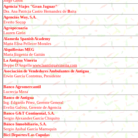
Jorge Gir
ó
n
Agencia Viajes "Gran Jaguar"
Dra. Ana Patricia Castro Hernandez de
B
aita
Agencias Way, S.A.
Everto Socop
Agropecuaria
Lauren Gir
ó
n
Alameda Spanish Academy
Maria Elisa Pellecer Morales
Alquifiestas MEG
Maria Eugenia de Gait
á
n
La Antigua Vineria
Beppe D'Angella
www.laantiguavineria.com
Asociación de Vendedores Ambulantes de Antigua
E
r
win García Contreras
,
Presidente
Banco Agromercantil
Lucrecia Meza
Banco de Antigua
Ing. Edgardo P
érez, Gerente General
Evelin Galvez, Gerente de Agencia
Banco G&T Continental, S.A.
Sergio Alexander Garc
ía Chiquito
Banco Inmobiliario, S.A.
Sergio Anibal
Garc
ía Marroquín
Bici Deportes/Las Cupulas