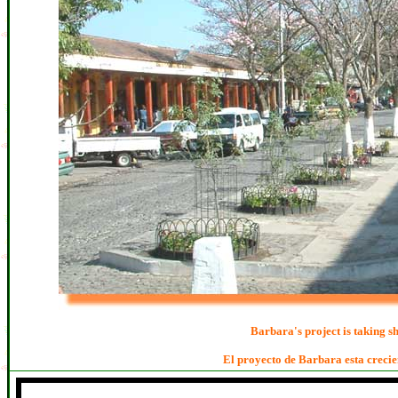
Barbara's project is taking sh
El proyecto
de Bar
bara esta creci