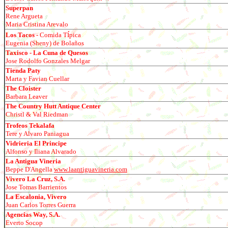
Superpan
Rene Argueta
Maria Cristina Arevalo
í
Los Tacos
- Comida T
pica
Eugenia (Sheny) de Bolaños
Taxisco - La Cuna de Quesos
Jose Rodolfo Gonzales Melgar
Tienda Paty
Marta y Favian Cuellar
The Cloister
Barbara Leaver
The Country Hutt Antique Center
Christl & Val Riedman
Trofeos Tekalafa
Tere y Alvaro Paniagua
Vidrieria El Principe
Alfonso y Iliana Alvarado
La Antigua Vineria
Beppe D'Angella
www.laantiguavineria.com
Vivero La Cruz, S.A.
Jose Tomas Barrientos
La Escalonia, Vivero
Juan Carlos Torres Guerra
Agencias Way, S.A.
Everto Socop