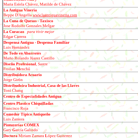
Maria Estela Ch
á
vez, Matilde de Ch
á
vez
La Antigua Vineria
Beppe D'Angella
www.laantiguavineria.com
La Cuna de Quesos - Taxisco
Jose Rodolfo Gonzales Melgar
La Curacao
para vivir mejor
Edgar Carrera
Despensa Antigua - Despensa Familiar
Luis Hern
á
ndez
De Todo en Abarrotes
Mario Rolando J
ú
arez Castillo
Diseño Profesional
, Sastre
Froil
an
M
enchú
Distribuidora Acuario
Jorge Gir
ó
n
Distribudoira Industrial, Casa de las Llaves
Toni Chang
Centro de Especialidades Antigua
Centro Plastico Chiquilladas
Francisco Roja
Comedor Típico Antiqueño
Luis Zamora
Pinturerías COMEX
Gary
G
arc
ía Galindo
Doctora
Miriam Zamara
L
ó
pez Guiterrez