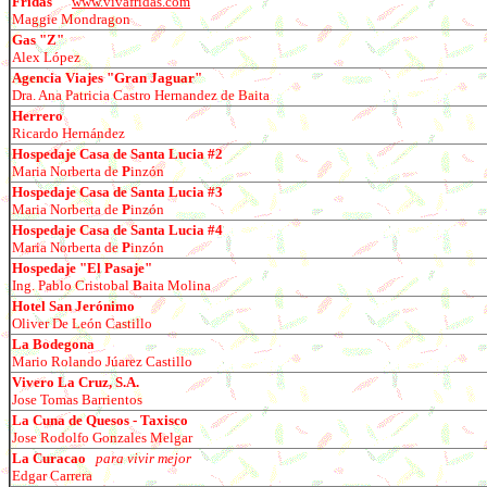
Fridas
www.vivafridas.com
Maggie Mondragon
Gas "Z"
Alex L
ó
pez
Agencia Viajes "Gran Jaguar"
Dra. Ana Patricia Castro Hernandez de Baita
Herrero
Ricardo Hern
á
ndez
Hospedaje Casa de Santa Lucia #2
Maria Norberta de
P
inz
ó
n
Hospedaje Casa de Santa Lucia #3
Maria Norberta de
P
inz
ó
n
Hospedaje Casa de Santa Lucia #4
Maria Norberta de
P
inz
ó
n
Hospedaje "El Pasaje"
Ing. Pablo Cristobal
B
aita Molina
Hotel San Jerónimo
Oliver De León Castillo
La Bodegona
Mario Rolando J
ú
arez Castillo
Vivero La Cruz, S.A.
Jose Tomas Barrientos
La Cuna de Quesos - Taxisco
Jose Rodolfo Gonzales Melgar
La Curacao
para vivir mejor
Edgar Carrera