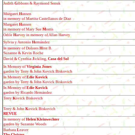
Judith
G
ibbons & Raymond Senuk
Margaret
H
ansen
in memory of Martita Castellanos de Diaz
Margaret
H
ansen
in memory of Mary Sue
M
orris
Odile
H
arvey in memory of Allan Harvey
Sylvia y Antonio
H
ern
á
ndez
In memory of Dolores
H
irst B.
Suzanne & Kevin Roche
David & Cynthia
J
ickling,
Casa del Sol
In Memory of
Virginia Jones
garden by Terry & John Kovick Biskovich
In Memory of
Edie Kovick
garden by Terry & John Kovick Biskovich
In Memory of
Edie Kovick
garden by
Ricardo Hern
á
ndez
Terry
K
ovick Biskovich
Terry & John
K
ovick Biskovich
REVUE
In memory of
Helen Kleinwechter
garden by Suzanne Woods
Barbara
L
eaver
The Cloister