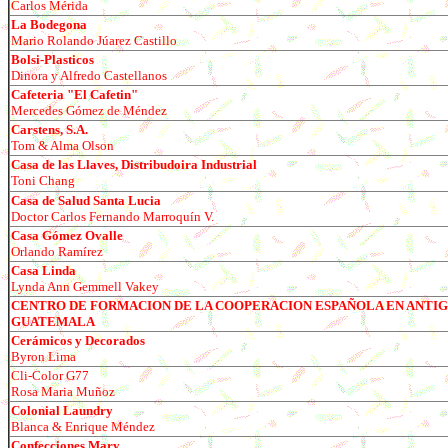
Carlos M
é
rida
La Bodegona
Mario Rolando J
ú
arez Castillo
Bolsi-Plasticos
Dinora y Alfredo Castellanos
Cafeteria "El Cafetin"
Mercedes G
ó
mez de Méndez
Carstens, S.A.
Tom & Alma Olson
Casa de las Llaves, Distribudoira Industrial
Toni Chang
Casa de Salud Santa Lucia
Doctor Carlos Fernando Marroqu
ín V.
Casa Gómez Ovalle
Orlando Ramírez
Casa Linda
Lynda Ann Gemmell Vakey
CENTRO DE FORMACION DE LA COOPERACION ESPAÑOLA EN ANTI
GUATEMALA
Cer
ámicos y Decorados
Byron Lima
Cli-Color G77
Rosa Maria Mu
ñoz
Colonial Laundry
Blanca & Enrique Méndez
Confecciones Mary