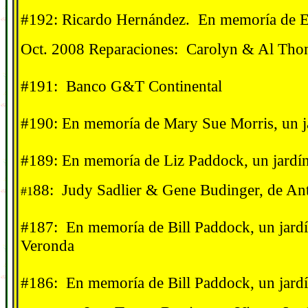
#192: Ricardo Hernández. En memor
í
a de 
Oct. 2008 Reparaciones: Carolyn & Al Tho
#191: Banco G&T Continental
#190: En memor
í
a de Mary Sue Morris, un j
#189:
En memor
í
a de Liz Paddock, un jard
í
88: Judy Sadlier & Gene Budinger, de An
#1
#187: En memor
í
a de Bill Paddock, un jard
í
Veronda
#186:
En memor
í
a de Bill Paddock, un jard
í