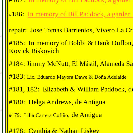
186:
In memory of Bill Paddock, a garden
#
repair:
Jose Tomas Barrientos, Vivero La Cr
#185: In memory of Bobbi & Hank Duflon, 
Kovick Biskovich
#184: Jimmy McNutt, El Mástil, Alameda Sa
#183:
Lic. Eduardo Mayora Dawe & Do
ña Adelaide
#181, 182: Elizabeth & William Paddock, d
#180: Helga Andrews, de Antigua
, de Antigua
#179: Lilia Carrera Cofiño
#178: Cynthia & Nathan Liskey