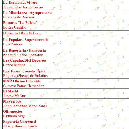
La Escalonia, Vivero
Juan Carlos Torres Guerra
La Miscelanea - Agropecuaria
Rossana de Romero
Pinturas “La Paleta”
E
dwin Castillo
Dr. Gabriel Ruiz
P
ellecer
La Popular - Supermercado
Luis Zamora
La Reposteria - Panaderia
Noemi y Carlos Leonardo
Las Cupulas/Bici Deportes
Carlos M
é
rida
í
Los Tacos
- Comida T
pica
Eugenia (Sheny) de Bolaños
M&A Oficina Contable
Gustavo Porras Hern
á
ndez
El Mástil
Jimmy McNutt
Mayan Spa
Ana y Armando Mendizabal
Ofinegocios
Estuardo Vega
Papeleria Carrousel
Alba y Horacio Garcia