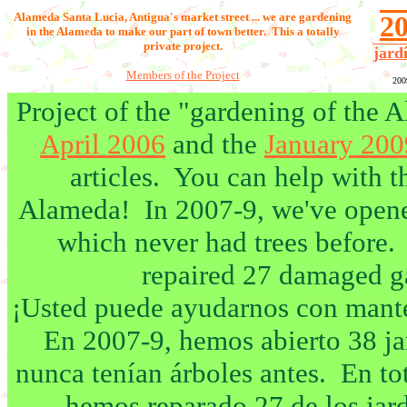
Alameda Santa Lucia,
Antigua's market street ... we are gardening
2
in the Alameda to make our part of town better. This a totally
private project.
jard
Members of the Project
200
Project of the "gardening of the
April 2006
and the
January 20
articles. You can help with t
Alameda! In 2007-9, we've opened
which never had trees before. 
repaired 27 damaged g
¡Usted puede ayudarnos con mante
En 2007-9, hemos abierto 38 ja
nunca tenían árboles antes. En t
hemos reparado 27 de los
jar