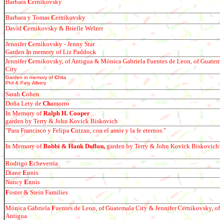
Barbara
C
ernikovsky
Barbara y Tomas
C
ernikovsky
David
C
ernikovsky & Brielle Welzer
Jennifer
C
ernikovsky - Jenny Star
Garden In memory of Liz Paddock
Jennifer
C
ernikovsky, of Antigua & Mónica Gabriela Fuentes de Leon, of Guate
City
Garden in memory of
C
hita
Phil & Paty Albery
Sarah
C
ohen
Do
ña Lety de
Ch
amorro
In Memory of
Ralph H. Cooper
garden by Terry & John Kovick Biskovich
"
Para Francisco y Felipa
C
utzan, con el amor y la fe eternos."
In Memory of
Bobbi & Hank Duflon,
garden by Terry & John Kovick Biskovich
Rodr
igo
E
cheverría
Diane
E
nnis
Nancy
E
nnis
F
oster & Stein Families
Mónica Gabriela
F
uentes de Leon, of Guatemala City & Jennifer Cernikovsky, of
Antigua