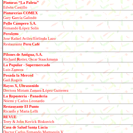
Pinturas “La Paleta”
E
dwin Castillo
Pinturerías COMEX
Gary
G
arc
ía Galindo
Pollo Campero S.A.
Fernando
L
ópez Solis
Peroletto
Jose Rafael Aviles/Etelinda Lazo
Restaurante
Peru Caf
é
Pilones de Antigua, S.A.
Richard
R
otter, Oscar Staackmann
La Popular - Supermercado
Luis Zamora
Posada la Merced
Gail Rogers
Rayos X, Ultrasonido
Doctora Miriam Zamara
L
ó
pez Guiterrez
La Reposteria - Panaderia
Noemi y Carlos Leonardo
Restaurante El Punto
Ricardo y Maria Lelli
REVUE
Terry & John Kovick Biskovich
Casa de Salud Santa Lucia
Doctor Carlos Fernando Marroqu
ín V.