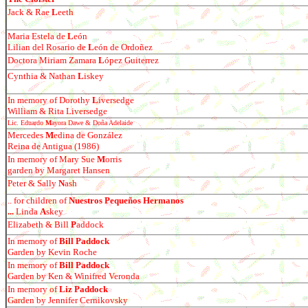
Jack & Rae
L
eeth
Maria Estela de
L
e
ó
n
Lilian del Rosario de
L
e
ó
n de Ordo
ñ
ez
Doctora Miriam Zamara
L
ó
pez Guiterrez
Cynthia & Nathan
L
iskey
In memory of Dorothy
L
iversedge
William & Rita Liversedge
Lic. Eduardo
M
ayora Dawe & Do
ña Adelaide
Mercedes
M
edina de Gonz
á
lez
Reina de Antigua (1986)
In memory of Mary Sue
M
orris
garden by Margaret Hansen
Peter & Sally
N
ash
.. for children of
Nuestros Peque
ños Hermanos
...
Linda
A
skey
Elizabeth & Bill
P
addock
In memory of
Bill Paddock
Garden by Kevin Roche
In memory of
Bill Paddock
Garden by Ken & Winifred Veronda
In memory of
Liz Paddock
Garden by Jennifer Cernikovsky