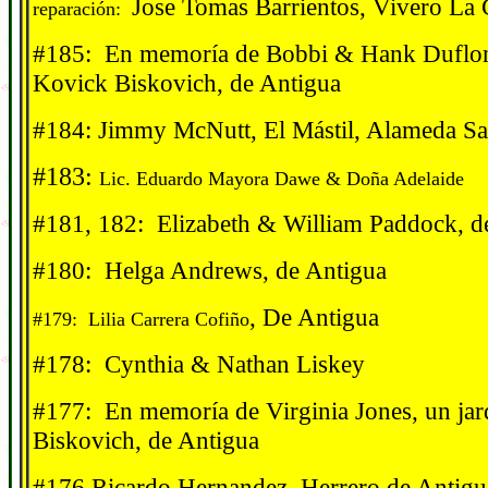
Jose Tomas Barrientos, Vivero La 
reparación:
#185: En memor
í
a de Bobbi & Hank Duflon
Kovick Biskovich, de Antigua
#184: Jimmy McNutt, El Mástil, Alameda Sa
#183:
Lic. Eduardo Mayora Dawe & Do
ña Adelaide
#181, 182: Elizabeth & William Paddock, d
#180: Helga Andrews, de Antigua
, De Antigua
#179: Lilia Carrera Cofiño
#178: Cynthia & Nathan Liskey
#177: En memor
í
a de Virginia Jones, un jar
Biskovich, de Antigua
#176 Ricardo Hernandez, Herrero de Antigu