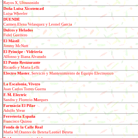
Rayos X, Ultrasonido
Doña Luisa Xicotencatl
Luisa Wheeler
DUENDE
Carmen Elena Velasquez y Leonel Garcia
Dulces y Helados
Fidel Guerrero
El Mástil
Jimmy McNutt
El Principe - Vidrieria
Alfonso y Iliana Alvarado
El Punto Restaurante
Ricardo y Maria Lelli
Electro Master
, Servicio y Mantenimiento de Equipo Electronico
La Escalonia, Vivero
Juan Carlos Torres Guerra
F. M. Electric
Sandra y Florecio
M
arques
Farmacia El Pilar
Adolfo Vivar
Ferreteria Espa
ñ
a
Francisco Quiroa
Fonda de la Calle Real
Maria M.Orantes de Beteta/Leonel Beteta