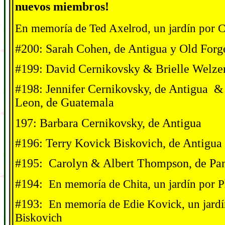
nuevos miembros!
En memor
í
a de Ted Axelrod, un jard
í
n por C
#200: Sarah Cohen, de Antigua y Old For
#199: David Cernikovsky & Brielle Welzer
#198: Jennifer Cernikovsky, de Antigua &
Leon, de Guatemala
197: Barbara Cernikovsky, de Antigua
#196: Terry Kovick Biskovich, de Antigua
#195: Carolyn & Albert Thompson, de Pa
#194:
En memor
í
a de Chita, un jard
í
n por P
#193:
En memor
í
a de Edie Kovick, un jard
í
Biskovich