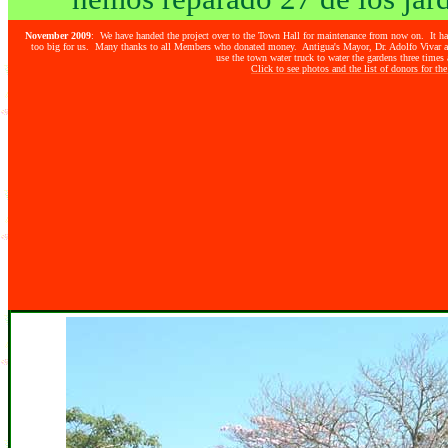
November 2009
: We have handed the project over to the Town Hall for maintenance from now on. It h
too big for us. Many thanks to all Members who donated money. Antigua's Mayor, Dr. Adolfo Vivar a
use the town water truck to water the gardens three times
Click to see photos and the list of donors for the