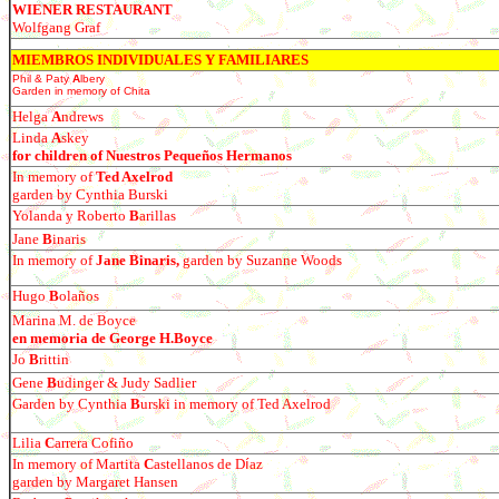
WIENER RESTAURANT
Wolfgang Graf
MIEMBROS INDIVIDUALES Y FAMILIARES
Phil & Paty
A
lbery
Garden in memory of Chita
Helga
A
ndrews
Linda
A
skey
for children of Nuestros Peque
ños Hermanos
In memory of
Ted Axelrod
garden by Cynthia Burski
Yolanda y Roberto
B
arillas
Jane
B
inaris
In memory of
Jane Binaris,
garden by Suzanne Woods
Hugo
B
olaños
Marina M. de Boyce
en memoria de George H.Boyce
Jo
B
rittin
Gene
B
udinger & Judy Sadlier
Garden by Cynthia
B
urski in memory of Ted Axelrod
Lilia
C
arrera Cofi
ño
In memory of Martita
C
astellanos de D
í
az
garden by Margaret Hansen